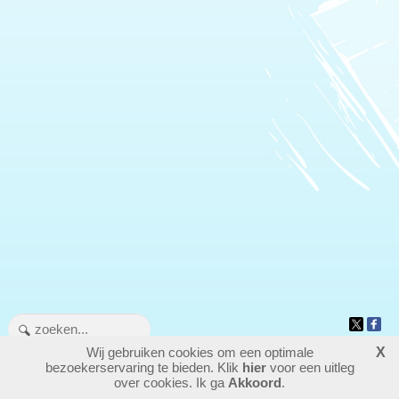
Wij gebruiken cookies om een optimale
X
709794
bezoekers - 1 online
bezoekerservaring te bieden. Klik
hier
voor een uitleg
login
over cookies. Ik ga
Akkoord
.
website maken
laatste wijziging: 25-05-2026