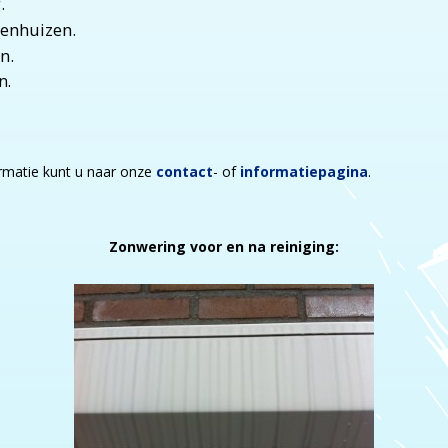
.
penhuizen.
n.
n.
rmatie kunt u naar onze
contact
- of
informatiepagina
.
Zonwering voor en na reiniging: